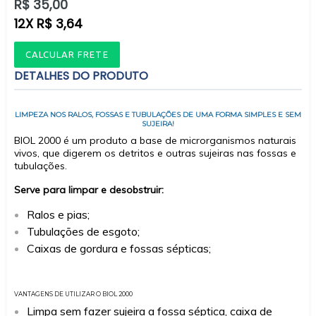
Preço
R$ 35,00
normal
12X R$ 3,64
CALCULAR FRETE
DETALHES DO PRODUTO
LIMPEZA NOS RALOS, FOSSAS E TUBULAÇÕES DE UMA FORMA SIMPLES E SEM
SUJEIRA!
BIOL 2000 é um produto a base de microrganismos naturais
vivos, que digerem os detritos e outras sujeiras nas fossas e
tubulações.
Serve para limpar e desobstruir:
Ralos e pias;
Tubulações de esgoto;
Caixas de gordura e fossas sépticas;
VANTAGENS DE UTILIZAR O BIOL 2000
Limpa sem fazer sujeira a fossa séptica, caixa de