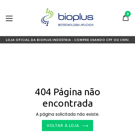
Pular
para
0
o
CA
CA
conteúdo
expandir/colapsar
LOJA OFICIAL DA BIOPLUS INDÚSTRIA - COMPRE USANDO CPF OU CNPJ.
404 Página não
encontrada
A página solicitada não existe.
VOLTAR À LOJA